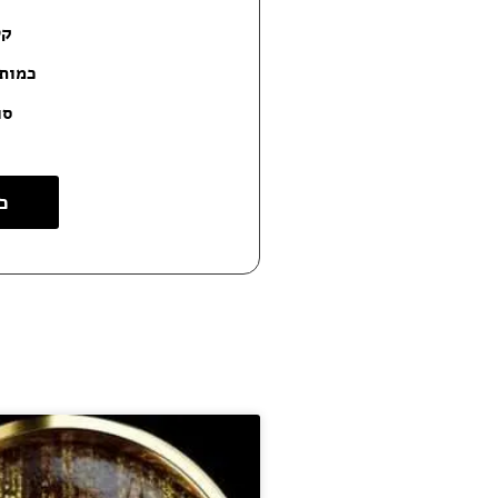
קט
כמות מ
סו
כ