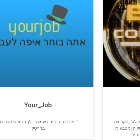
Your_Job
:ברוכים הבאים לקבוצת המחקר ביטקולג’ , הקבוצה
הקבוצה היחידה שתעזור לך במציאת עבודה !
וין ומטבעות
בהייטק